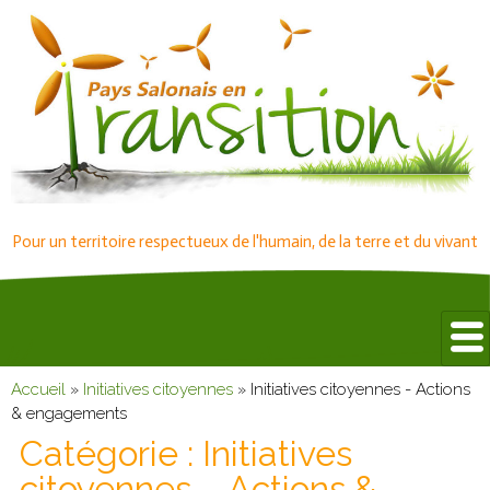
Pour un territoire respectueux de l'humain, de la terre et du vivant
Accueil
»
Initiatives citoyennes
»
Initiatives citoyennes - Actions
& engagements
Catégorie :
Initiatives
citoyennes – Actions &