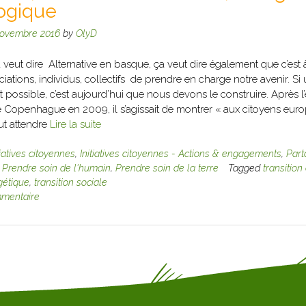
logique
novembre 2016
by
OlyD
a veut dire Alternative en basque, ça veut dire également que c’est
ciations, individus, collectifs de prendre en charge notre avenir. S
 possible, c’est aujourd’hui que nous devons le construire. Après l
Copenhague en 2009, il s’agissait de montrer « aux citoyens euro
ut attendre
Lire la suite
tiatives citoyennes
,
Initiatives citoyennes - Actions & engagements
,
Part
,
Prendre soin de l'humain
,
Prendre soin de la terre
Tagged
transition
gétique
,
transition sociale
mmentaire