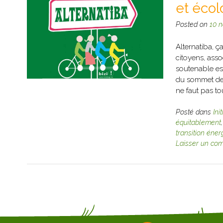
et éco
Posted on
10 
Alternatiba, ç
citoyens, asso
soutenable est
du sommet de 
ne faut pas to
Posté dans
Ini
équitablement
transition éner
Laisser un co