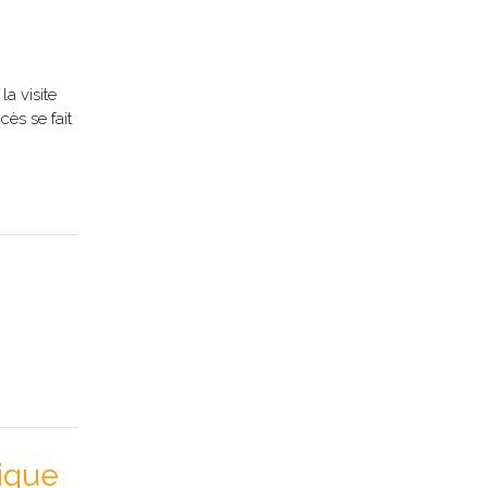
a visite
cès se fait
tique