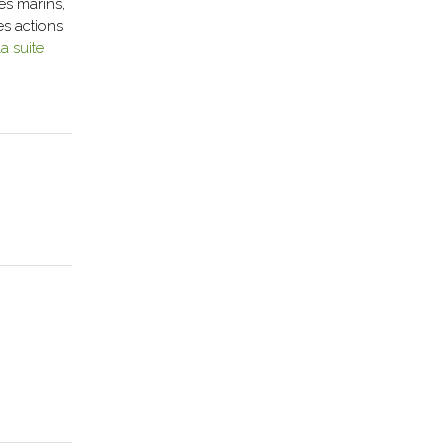
es marins,
es actions
la suite