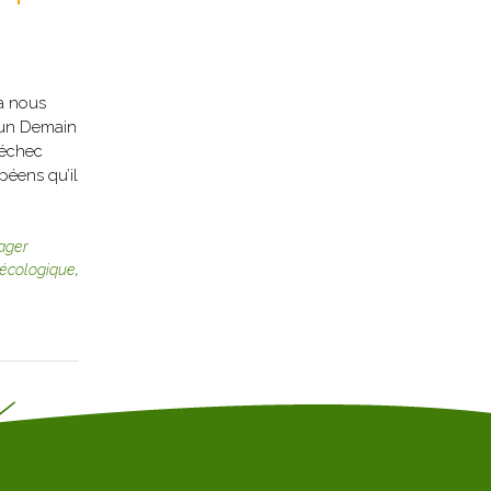
 à nous
i un Demain
’échec
péens qu’il
ager
 écologique
,