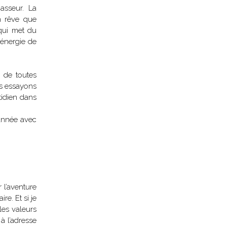
asseur. La
n rêve que
qui met du
’énergie de
 de toutes
rs essayons
tidien dans
’année avec
 l’aventure
re. Et si je
les valeurs
à l’adresse