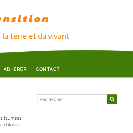
ansition
 la terre et du vivant
ADHERER
CONTACT
es tournées
 semblables