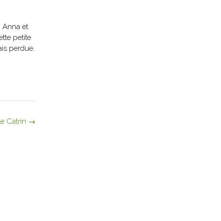
, Anna et
tte petite
ais perdue.
le Catrin
→