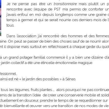
Je ne pense pas être un
transitionnaire
mais plutôt un p
rencontre avec l’équipe de PST m’a permis de conforter u
j’avais enfoui en moi depuis longtemps comme une graine 
temps à germer et qui se serait nourrie ces derniers mois de l
tous.
Dans l’association j’ai rencontré des hommes et des femmes
 saine. On peut se passer de bien des choses sauf de se nourrir alo
nt il dispose mais surtout en réfléchissant à chaque geste du quo
déjà un grand potager familial commencé il y a bien une dizaine d
e jardin collectif a été une étincelle émotionnelle magique.
fessionnel.
ainsi est né « le jardin des possibles » à Sénas.
tous les légumes, fruits plantes…, alors pourquoi ne pas continuer
amis de la transition l’idée de créer une conserverie mobile et solidai
 actuellement en douceur, prendre le temps de se requestionner sur 
é bienveillante et œuvrer vers une transition de nos modes de vie 