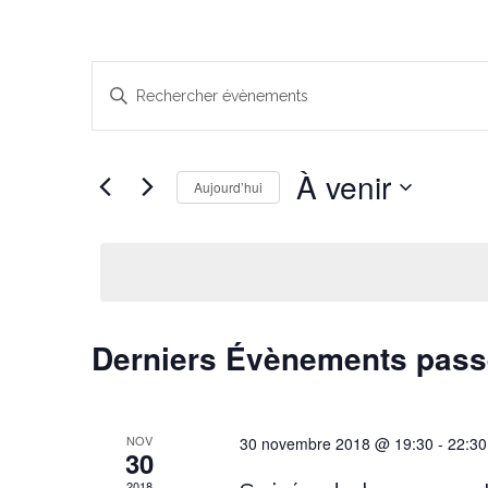
Recherche
Saisir
et
mot-
navigation
clé.
Rechercher
de
À venir
Évènements
Aujourd’hui
vues
par
Sélectionnez
Évènements
mot-
une
clé.
date.
Derniers Évènements pas
NOV
30 novembre 2018 @ 19:30
-
22:30
30
2018