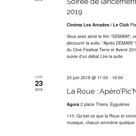
Soirée de lancement 
2019
Cinéma Les Arcades / Le Club
Pl
Vous avez aimé le film "DEMAIN", ce 
découvrir la suite, "Après DEMAIN" 
du Ciné-Festival Terre et Avenir 201
suivie d'un débat
Lire la suite
JUIN
23 juin 2018 @ 11:00
-
16:00
23
2018
La Roue : Apéro’Pic’N
Agora
2 place Thiers, Eyguières
11h: Qu'est-ce que la Roue et comm
musique, chacun emmène quelque cho