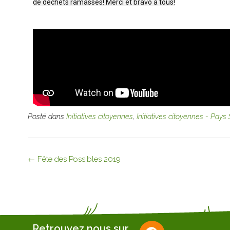
de déchets ramassés! Merci et bravo à tous!
Posté dans
Initiatives citoyennes
,
Initiatives citoyennes - Pays
←
Fête des Possibles 2019
Retrouvez nous sur