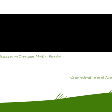
 Salonais en Transition
,
Média - Ecouter
Ciné-festival Terre et Av