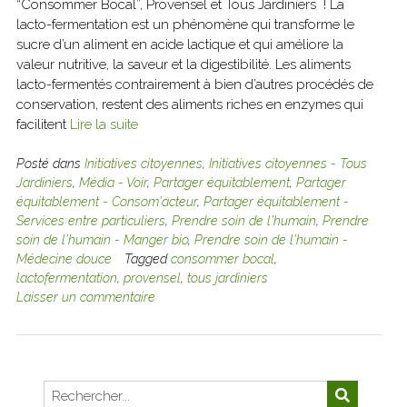
“Consommer Bocal”, Provensel et Tous Jardiniers ! La
lacto-fermentation est un phénomène qui transforme le
sucre d’un aliment en acide lactique et qui améliore la
valeur nutritive, la saveur et la digestibilité. Les aliments
lacto-fermentés contrairement à bien d’autres procédés de
conservation, restent des aliments riches en enzymes qui
facilitent
Lire la suite
Posté dans
Initiatives citoyennes
,
Initiatives citoyennes - Tous
Jardiniers
,
Média - Voir
,
Partager équitablement
,
Partager
équitablement - Consom'acteur
,
Partager équitablement -
Services entre particuliers
,
Prendre soin de l'humain
,
Prendre
soin de l'humain - Manger bio
,
Prendre soin de l'humain -
Médecine douce
Tagged
consommer bocal
,
lactofermentation
,
provensel
,
tous jardiniers
Laisser un commentaire