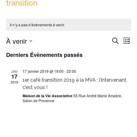
transition
Il n’y a pas d’évènements à venir.
Reche
Nav
À venir
Recherche
Liste
de
et
Sélectionnez
vu
Derniers Évènements passés
naviga
une
Év
date.
de
17 janvier 2019 @ 19:00
-
22:00
JAN
vues
17
1er café transition 2019 à la MVA : l’intervenant,
Évène
2019
c’est vous !
Maison de la Vie Associative
55 Rue André Marie Ampère,
Salon de Provence