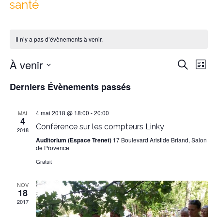
santé
Il n’y a pas d’évènements à venir.
Reche
Nav
À venir
Recherche
Liste
de
et
Sélectionnez
vu
Derniers Évènements passés
naviga
une
Év
date.
de
4 mai 2018 @ 18:00
-
20:00
MAI
vues
4
Conférence sur les compteurs Linky
Évène
2018
Auditorium (Espace Trenet)
17 Boulevard Aristide Briand, Salon
de Provence
Gratuit
NOV
18
2017