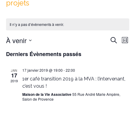
projets
Il n’y a pas d’évènements à venir.
Reche
Nav
À venir
Recherche
Liste
de
et
Sélectionnez
vu
Derniers Évènements passés
naviga
une
Év
date.
de
17 janvier 2019 @ 19:00
-
22:00
JAN
vues
17
1er café transition 2019 à la MVA : l’intervenant,
Évène
2019
c’est vous !
Maison de la Vie Associative
55 Rue André Marie Ampère,
Salon de Provence