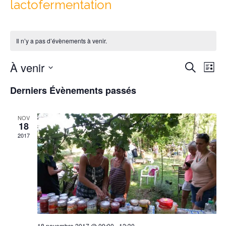
lactofermentation
Il n’y a pas d’évènements à venir.
Reche
Nav
À venir
Recherche
Liste
de
et
Sélectionnez
vu
Derniers Évènements passés
naviga
une
Év
date.
de
NOV
vues
18
Évène
2017
18 novembre 2017 @ 09:00
-
12:30