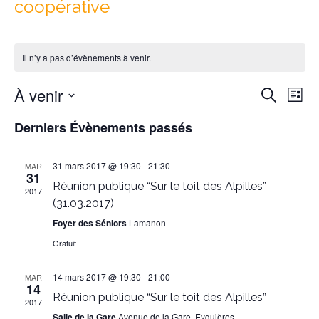
coopérative
Il n’y a pas d’évènements à venir.
Reche
Nav
À venir
Recherche
Liste
de
et
Sélectionnez
vu
Derniers Évènements passés
naviga
une
Év
date.
de
31 mars 2017 @ 19:30
-
21:30
MAR
vues
31
Réunion publique “Sur le toit des Alpilles”
Évène
2017
(31.03.2017)
Foyer des Séniors
Lamanon
Gratuit
14 mars 2017 @ 19:30
-
21:00
MAR
14
Réunion publique “Sur le toit des Alpilles”
2017
Salle de la Gare
Avenue de la Gare, Eyguières