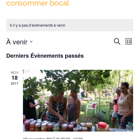
consommer bocal
Il n’y a pas d’évènements à venir.
Reche
Nav
À venir
Recherche
Liste
de
et
Sélectionnez
vu
Derniers Évènements passés
naviga
une
Év
date.
de
NOV
vues
18
Évène
2017
18 novembre 2017 @ 09:00
-
12:30