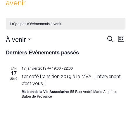
avenir
Il n’y a pas d’évènements à venir.
Reche
Nav
À venir
Recherche
Liste
de
et
Sélectionnez
vu
Derniers Évènements passés
naviga
une
Év
date.
de
17 janvier 2019 @ 19:00
-
22:00
JAN
vues
17
1er café transition 2019 à la MVA : l’intervenant,
Évène
2019
c’est vous !
Maison de la Vie Associative
55 Rue André Marie Ampère,
Salon de Provence