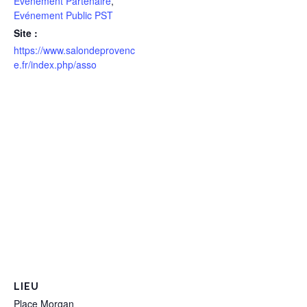
Evénement Partenaire
,
Evénement Public PST
Site :
https://www.salondeprovenc
e.fr/index.php/asso
LIEU
Place Morgan