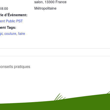
salon
,
13300
France
Métropolitaine
 18:00
rie d’Évènement:
nt Public PST
ent Tags:
pi
,
couture
,
faire
conseils pratiques