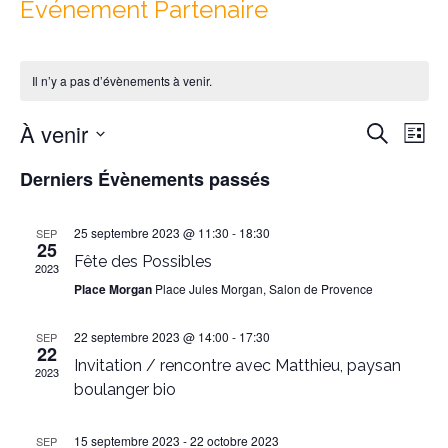
Evénement Partenaire
Il n’y a pas d’évènements à venir.
Reche
Nav
À venir
Recherche
Liste
de
et
Sélectionnez
vu
Derniers Évènements passés
naviga
une
Év
date.
de
25 septembre 2023 @ 11:30
-
18:30
SEP
vues
25
Fête des Possibles
Évène
2023
Place Morgan
Place Jules Morgan, Salon de Provence
22 septembre 2023 @ 14:00
-
17:30
SEP
22
Invitation / rencontre avec Matthieu, paysan
2023
boulanger bio
15 septembre 2023
-
22 octobre 2023
SEP