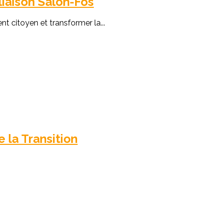
liaison Salon-Fos
t citoyen et transformer la...
 la Transition